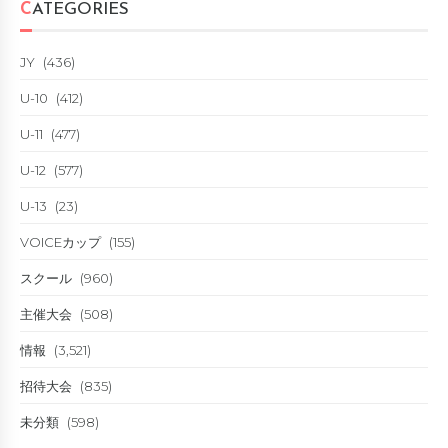
CATEGORIES
JY
(436)
U-10
(412)
U-11
(477)
U-12
(577)
U-13
(23)
VOICEカップ
(155)
スクール
(960)
主催大会
(508)
情報
(3,521)
招待大会
(835)
未分類
(598)