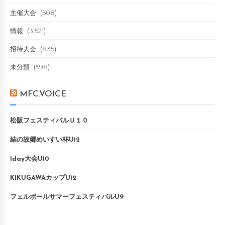
主催大会
(508)
情報
(3,521)
招待大会
(835)
未分類
(598)
MFC.VOICE
松阪フェスティバルＵ１０
結の故郷めいすい杯U12
1day大会U10
KIKUGAWAカップU12
フェルボールサマーフェスティバルU9