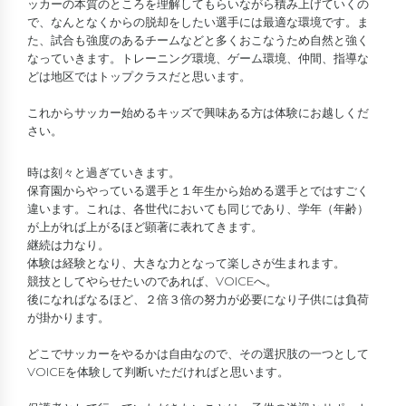
ッカーの本質のところを理解してもらいながら積み上げていくの
で、なんとなくからの脱却をしたい選手には最適な環境です。ま
た、試合も強度のあるチームなどと多くおこなうため自然と強く
なっていきます。トレーニング環境、ゲーム環境、仲間、指導な
どは地区ではトップクラスだと思います。
これからサッカー始めるキッズで興味ある方は体験にお越しくだ
さい。
時は刻々と過ぎていきます。
保育園からやっている選手と１年生から始める選手とではすごく
違います。これは、各世代においても同じであり、学年（年齢）
が上がれば上がるほど顕著に表れてきます。
継続は力なり。
体験は経験となり、大きな力となって楽しさが生まれます。
競技としてやらせたいのであれば、VOICEへ。
後になればなるほど、２倍３倍の努力が必要になり子供には負荷
が掛かります。
どこでサッカーをやるかは自由なので、その選択肢の一つとして
VOICEを体験して判断いただければと思います。