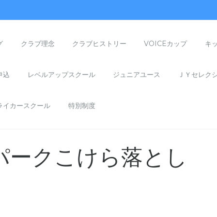
グ
クラブ理念
クラブヒストリー
VOICEカップ
キ
申込
レベルアップスクール
ジュニアユース
ＪＹセレク
ライカースクール
特別制度
パークこけら落とし