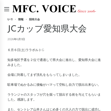
U-11
情報
招待大会
JCカッブ愛知県大会
2026年6月9日
６月６日(土)ララポルトG
知多地区予選を２位で通過して県大会に進出し、愛知県大会に進
みました。
会場に到着してまず洗礼をもらってしまいました。
駐車場でぬかるみに後輪がハマって空転し自力で脱出出来ない。
ラランジャのスタッフが穴を掘って脱出する術を与えてもらいま
した。感謝します。
また、セントレア山本さんはじめ多くの大人の力で脱出に成功し