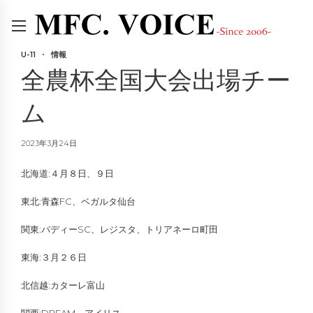
U-11
情報
全農杯全国大会出場チー
ム
2023年3月24日
北海道:４月８日、９日
東北:青森FC、ベガルタ仙台
関東:バディーSC、レジスタ、トリアネーロ町田
東海:３月２６日
北信越:カターレ富山