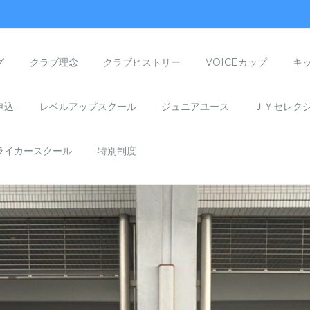
グ
クラブ理念
クラブヒストリー
VOICEカップ
キ
申込
レベルアップスクール
ジュニアユース
ＪＹセレク
ライカースクール
特別制度