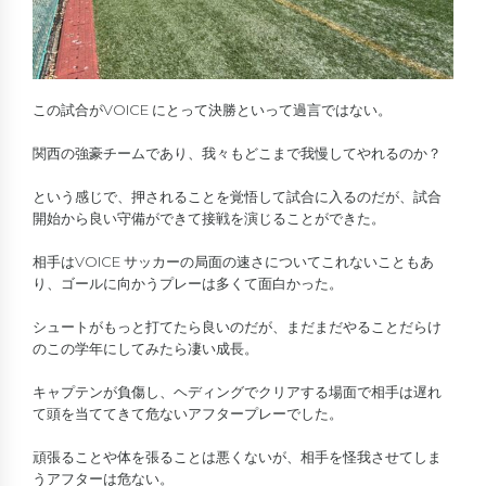
この試合がVOICE にとって決勝といって過言ではない。
関西の強豪チームであり、我々もどこまで我慢してやれるのか？
という感じで、押されることを覚悟して試合に入るのだが、試合
開始から良い守備ができて接戦を演じることができた。
相手はVOICE サッカーの局面の速さについてこれないこともあ
り、ゴールに向かうプレーは多くて面白かった。
シュートがもっと打てたら良いのだが、まだまだやることだらけ
のこの学年にしてみたら凄い成長。
キャプテンが負傷し、ヘディングでクリアする場面で相手は遅れ
て頭を当ててきて危ないアフタープレーでした。
頑張ることや体を張ることは悪くないが、相手を怪我させてしま
うアフターは危ない。