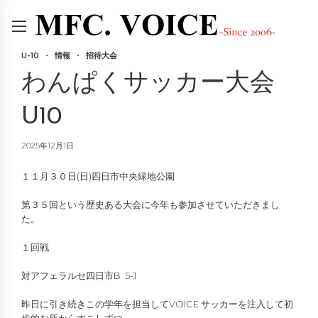
U-10
情報
招待大会
わんぱくサッカー大会
U10
2025年12月1日
１１月３０日(日)四日市中央緑地公園
第３５回という歴史ある大会に今年も参加させていただきまし
た。
１回戦
対アフェラルセ四日市B 5-1
昨日に引き続きこの学年を担当してVOICE サッカーを注入して初