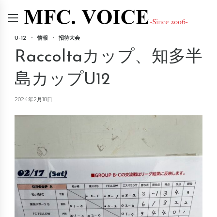
U-12
情報
招待大会
Raccoltaカップ、知多半
島カップU12
2024年2月18日