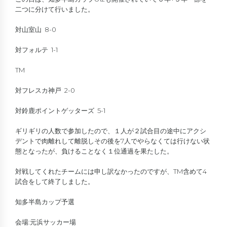
二つに分けて行いました。
対山室山 8-0
対フォルテ 1-1
TM
対フレスカ神戸 2-0
対鈴鹿ポイントゲッターズ 5-1
ギリギリの人数で参加したので、１人が２試合目の途中にアクシ
デントで肉離れして離脱しその後を7人でやらなくては行けない状
態となったが、負けることなく１位通過を果たした。
対戦してくれたチームには申し訳なかったのですが、TM含めて4
試合をして終了しました。
知多半島カップ予選
会場:元浜サッカー場