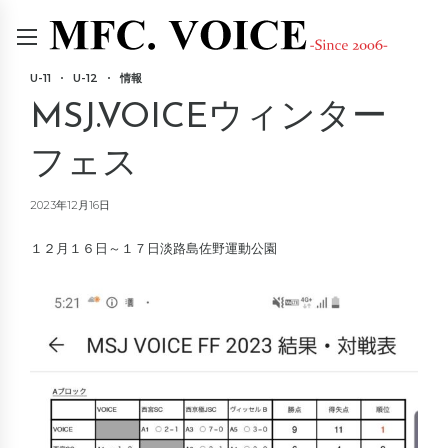
U-11
U-12
情報
MSJ.VOICEウィンター
フェス
2023年12月16日
１２月１６日～１７日淡路島佐野運動公園