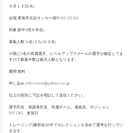
９月１３日(火)
会場:東海市元浜サッカー場19:00-20:00
対象:新中1(現６年生)
募集人数:14名(うちGK２名)
※既に9名の所属選手、レベルアップスクールの選手が確定してま
すので募集中数は最大人数となります。
費用:無料
申し込み:mfcvoice@yahoo.co.jp
以上の宛先に下記を明記して送信ください。
選手氏名、保護者氏名、所属チーム、連絡先、ポジション
(FP.GK)、参加日
トレーニング(練習会)の中でセレクションを含めて選考を行ってい
きます。