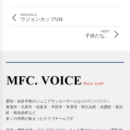
PREVIOUS
ウジョンカップU12
NEXT
子供だな。
愛知・知多半島のジュニアサッカーチームならMFCVOICEへ
東海市・大府市・知多市・半田市・常滑市・阿久比町・武豊町・美浜
町・南知多町など
多くの仲間が集まったクラブチームです
代表：磯部 友也 090-2573-8637 コーチ兼マネージャー：澤田 睦