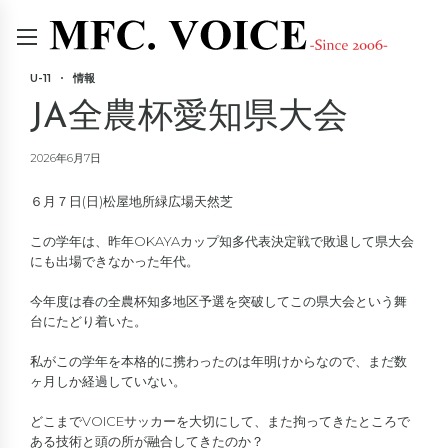
U-11
情報
JA全農杯愛知県大会
2026年6月7日
６月７日(日)松屋地所緑広場天然芝
この学年は、昨年OKAYAカップ知多代表決定戦で敗退して県大会
にも出場できなかった年代。
今年度は春の全農杯知多地区予選を突破してこの県大会という舞
台にたどり着いた。
私がこの学年を本格的に携わったのは年明けからなので、まだ数
ヶ月しか経過していない。
どこまでVOICEサッカーを大切にして、また拘ってきたところで
ある技術と頭の所が融合してきたのか？