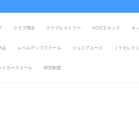
グ
クラブ理念
クラブヒストリー
VOICEカップ
キ
申込
レベルアップスクール
ジュニアユース
ＪＹセレク
ライカースクール
特別制度