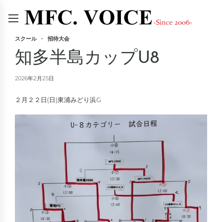
スクール
招待大会
知多半島カップU8
2026年2月25日
２月２２日(日)東浦みどり浜G