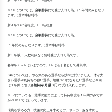
新５年:FP2名程度。GK1名募集
※GKについては、
全額特待
にて受け入れ可能。(１年間のみとなり
ます。)基本半額特待
新４年:FP2名程度。GK1名程度
※GKについては、
全額特待
にて受け入れ可能。
(１年間のみとなります。)基本半額特待
新３年以下:人数制限なく随時受け入れ可能です。
各学年10～12はいますので、FPは若干名として募集中。
GKについては、やる気のある選手なら技術は問いません。体が大
きい選手や気持ちの強い選手、地区No.1になりたい選手など今回
は１年間に限り
全額特待(月謝０円)
で受け入れします。
※FPについても、選手の能力によって特待制度も１年間のみです
がVOICEでは行っています。
環境を求める方、技術の向上を求める方、サッカー脳を求める