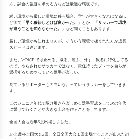
方、試合の強度を求める方などは最適な環境です。
緩い環境から厳しい環境に移る場合、学年が大きくなればなるほ
ど後で「
早く移籍しとけば良かった。
」とか、「
サッカーで環境
が違うことを知らなかった。
」など聞くこともあります。
厳しい環境かも知れませんが、そういう環境で揉まれた方が成長
スピードは違います。
また、VOICE では止める、蹴る、運ぶ、外す、観るに特化してる
ので、やらされたサッカーではなく、責任持ったプレーを自らが
選択するためやっている選手が楽しい。
見ているサポーターも面白いな。っていうサッカーをしていきま
す。
このジュニア年代で駆け引きを楽しめる選手育成をして次の年代
に繋げて行くことや大きな土台を作ることをしてます。
全国大会も近年3度出場しました。
JA全農杯全国大会2回、全日全国大会１回出場することが出来たの