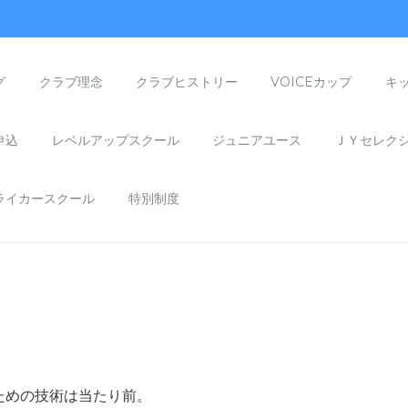
グ
クラブ理念
クラブヒストリー
VOICEカップ
キ
申込
レベルアップスクール
ジュニアユース
ＪＹセレク
ライカースクール
特別制度
ための技術は当たり前。