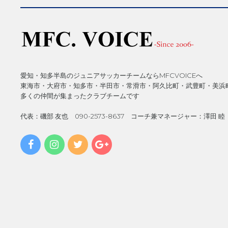
愛知・知多半島のジュニアサッカーチームならMFCVOICEへ
東海市・大府市・知多市・半田市・常滑市・阿久比町・武豊町・美浜
多くの仲間が集まったクラブチームです
代表：磯部 友也 090-2573-8637 コーチ兼マネージャー：澤田 睦