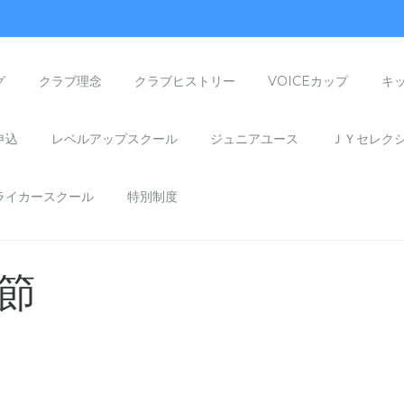
グ
クラブ理念
クラブヒストリー
VOICEカップ
キ
申込
レベルアップスクール
ジュニアユース
ＪＹセレク
ライカースクール
特別制度
節