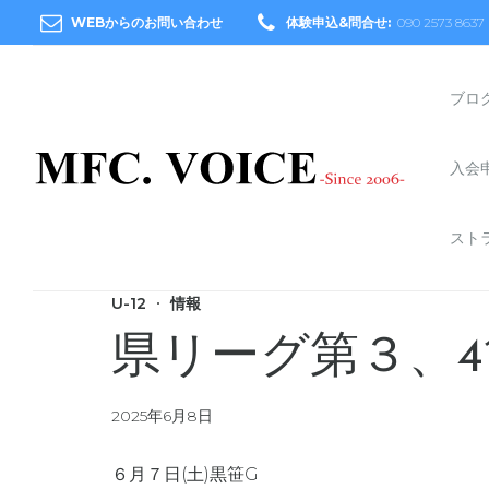
WEBからのお問い合わせ
体験申込&問合せ:
090 2573 8637
ブロ
入会
スト
U-12
情報
県リーグ第３、4
2025年6月8日
６月７日(土)黒笹G