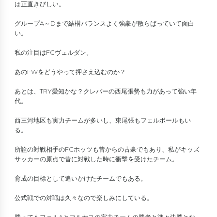
は正直きびしい。
グループA～Dまで結構バランスよく強豪が散らばっていて面白
い。
私の注目はFCヴェルダン。
あのFWをどうやって押さえ込むのか？
あとは、TRY愛知かな？クレバーの西尾張勢も力があって強い年
代。
西三河地区も実力チームが多いし、東尾張もフェルボールもい
る。
所詮の対戦相手のFCホッツも昔からの古豪でもあり、私がキッズ
サッカーの原点で昔に対戦した時に衝撃を受けたチーム。
育成の目標として追いかけたチームでもある。
公式戦での対戦は久々なので楽しみにしている。
勝ってもフェルAとマルヤスの実力チームの勝者と準々決勝とな