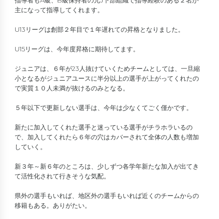
指導者もA級、B級保持者の元J下部組織で指導経験のある２名が
主になって指導してくれます。
U13リーグは創部２年目で１年遅れての昇格となりました。
U15リーグは、今年度昇格に期待してます。
ジュニアは、６年が23人抜けていくためチームとしては、一旦縮
小となるがジュニアユースに半分以上の選手が上がってくれたの
で実質１０人未満が抜けるのみとなる。
５年以下で更新しない選手は、今年は少なくてごく僅かです。
新たに加入してくれた選手と迷っている選手がチラホラいるの
で、加入してくれたら６年の穴はカバーされて全体の人数も増加
していく。
新３年～新６年のところは、少しずつ各学年新たな加入が出てき
て活性化されて行きそうな気配。
県外の選手もいれば、地区外の選手もいれば近くのチームからの
移籍もある。ありがたい。