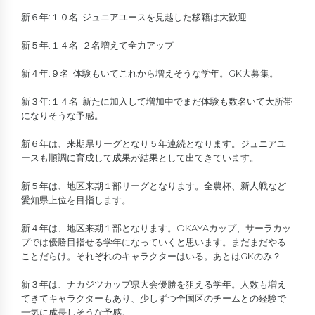
新６年:１０名 ジュニアユースを見越した移籍は大歓迎
新５年:１４名 ２名増えて全力アップ
新４年:９名 体験もいてこれから増えそうな学年。GK大募集。
新３年:１４名 新たに加入して増加中でまだ体験も数名いて大所帯
になりそうな予感。
新６年は、来期県リーグとなり５年連続となります。ジュニアユ
ースも順調に育成して成果が結果として出てきています。
新５年は、地区来期１部リーグとなります。全農杯、新人戦など
愛知県上位を目指します。
新４年は、地区来期１部となります。OKAYAカップ、サーラカッ
プでは優勝目指せる学年になっていくと思います。まだまだやる
ことだらけ。それぞれのキャラクターはいる。あとはGKのみ？
新３年は、ナカジツカップ県大会優勝を狙える学年。人数も増え
てきてキャラクターもあり、少しずつ全国区のチームとの経験で
一気に成長しそうな予感。