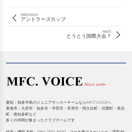
PREVIOUS
アントラーズカップ
NEXT
とうとう国際大会？
愛知・知多半島のジュニアサッカーチームならMFCVOICEへ
東海市・大府市・知多市・半田市・常滑市・阿久比町・武豊町・美浜
町・南知多町など
多くの仲間が集まったクラブチームです
代表：磯部 友也 090-2573-8637 コーチ兼マネージャー：澤田 睦