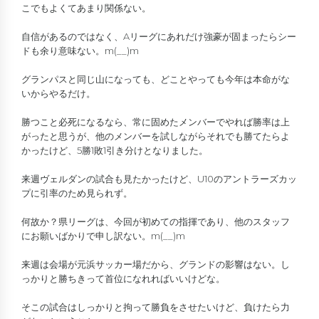
こでもよくてあまり関係ない。
自信があるのではなく、Aリーグにあれだけ強豪が固まったらシー
ドも余り意味ない。m(__)m
グランパスと同じ山になっても、どことやっても今年は本命がな
いからやるだけ。
勝つこと必死になるなら、常に固めたメンバーでやれば勝率は上
がったと思うが、他のメンバーを試しながらそれでも勝てたらよ
かったけど、5勝1敗1引き分けとなりました。
来週ヴェルダンの試合も見たかったけど、U10のアントラーズカッ
プに引率のため見られず。
何故か？県リーグは、今回が初めての指揮であり、他のスタッフ
にお願いばかりで申し訳ない。m(__)m
来週は会場が元浜サッカー場だから、グランドの影響はない。し
っかりと勝ちきって首位になれればいいけどな。
そこの試合はしっかりと拘って勝負をさせたいけど、負けたら力