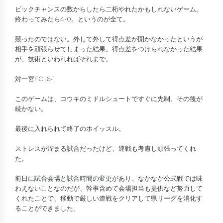
ビックチャンスの数からしたら二桁やれたかもしれないゲーム。
終わってみたら4-0。というのが全て。
競ったのではない。外して外して得点差が開かなかったというが
相手を頑張らせてしまった結果。得点差をつけられなかった結果
が、技術といわれればそれまで。
対一宮FC 6-1
このゲームは、コウキのミドルシュートですぐに先制。その後が
続かない。
最後に入れられて終了のホイッスル。
ストレスが溜まる試合だったけど、連戦も考慮し頑張ってくれ
た。
前日に試合会場と試合時間の変更があり、なかなか公式戦では味
わえないことなのだが、幹事含めて会場担当も提供など努力して
くれたことで、移動で厳しい連戦をクリアして県リーグを消化す
ることができました。