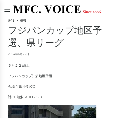
U-12
情報
フジパンカップ地区予
選、県リーグ
2024年6月22日
６月２２日(土)
フジパンカップ知多地区予選
会場:半田小学校G
対CG知多SCJr B 5-0