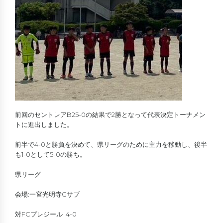
前回のセントレアB25-0の結果で2勝となって代表決定トーナメン
トに進出しました。
前半で4-0と勝負を決めて、県リーグのために主力を移動し、後半
も1-0として5-0の勝ち。
県リーグ
会場:一宮光明寺Gサブ
対FCプレジール 4-0