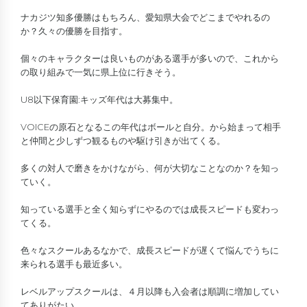
ナカジツ知多優勝はもちろん、愛知県大会でどこまでやれるの
か？久々の優勝を目指す。
個々のキャラクターは良いものがある選手が多いので、これから
の取り組みで一気に県上位に行きそう。
U8以下保育園:キッズ年代は大募集中。
VOICEの原石となるこの年代はボールと自分。から始まって相手
と仲間と少しずつ観るものや駆け引きが出てくる。
多くの対人で磨きをかけながら、何が大切なことなのか？を知っ
ていく。
知っている選手と全く知らずにやるのでは成長スピードも変わっ
てくる。
色々なスクールあるなかで、成長スピードが遅くて悩んでうちに
来られる選手も最近多い。
レベルアップスクールは、４月以降も入会者は順調に増加してい
てありがたい。