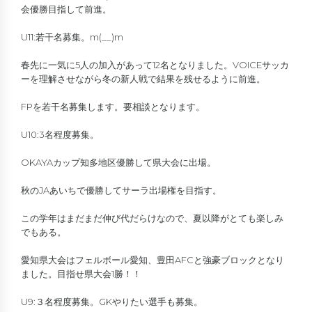
会優勝目指して前進。
U11:若干名募集。m(__)m
春先に一気に5人の加入があって12名となりました。VOICEサッカ
ーを理解させながら冬の新人戦で結果を残せるように前進。
FPを若干名募集します。要相談となります。
U10:3名程度募集。
OKAYAカップ知多地区優勝して県大会に出場。
秋のJAあいちで優勝してサーラ出場権を目指す。
この学年はまだまだ伸び代だらけなので、夏以降がとても楽しみ
でもある。
愛知県大会はフェルボール愛知、豊田AFCと強豪ブロックとなり
ました。目指せ県大会1勝！！
U9:３名程度募集。GKやりたい選手も募集。