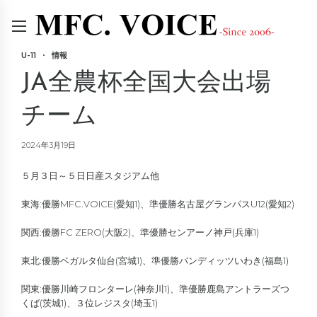
U-11
情報
JA全農杯全国大会出場
チーム
2024年3月19日
５月３日～５日日産スタジアム他
東海:優勝MFC.VOICE(愛知1)、準優勝名古屋グランパスU12(愛知2)
関西:優勝FC ZERO(大阪2)、準優勝センアーノ神戸(兵庫1)
東北:優勝ベガルタ仙台(宮城1)、準優勝バンディッツいわき(福島1)
関東:優勝川崎フロンターレ(神奈川1)、準優勝鹿島アントラーズつ
くば(茨城1)、３位レジスタ(埼玉1)