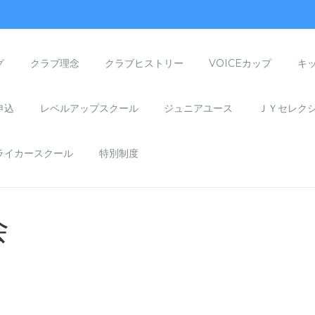
グ
クラブ理念
クラブヒストリー
VOICEカップ
キ
申込
レベルアップスクール
ジュニアユース
ＪＹセレク
ライカースクール
特別制度
会