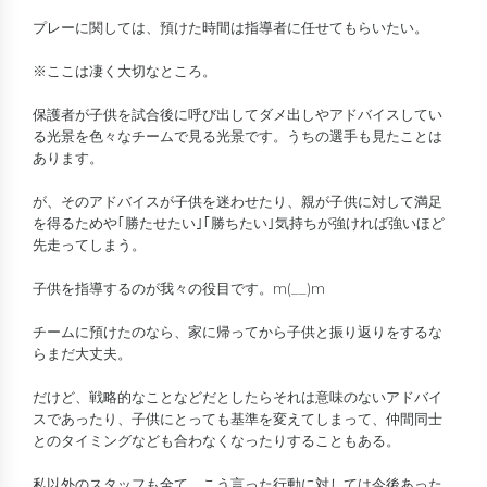
プレーに関しては、預けた時間は指導者に任せてもらいたい。
※ここは凄く大切なところ。
保護者が子供を試合後に呼び出してダメ出しやアドバイスしてい
る光景を色々なチームで見る光景です。うちの選手も見たことは
あります。
が、そのアドバイスが子供を迷わせたり、親が子供に対して満足
を得るためや｢勝たせたい｣｢勝ちたい｣気持ちが強ければ強いほど
先走ってしまう。
子供を指導するのが我々の役目です。m(__)m
チームに預けたのなら、家に帰ってから子供と振り返りをするな
らまだ大丈夫。
だけど、戦略的なことなどだとしたらそれは意味のないアドバイ
スであったり、子供にとっても基準を変えてしまって、仲間同士
とのタイミングなども合わなくなったりすることもある。
私以外のスタッフも全て、こう言った行動に対しては今後あった