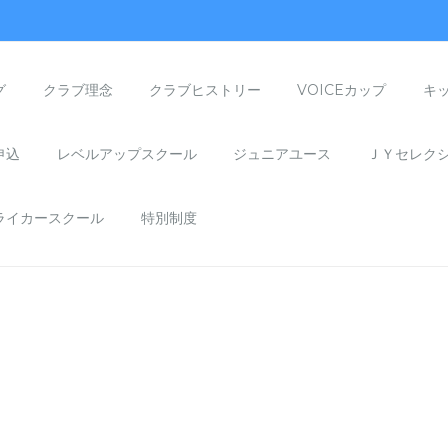
グ
クラブ理念
クラブヒストリー
VOICEカップ
キ
申込
レベルアップスクール
ジュニアユース
ＪＹセレク
ライカースクール
特別制度