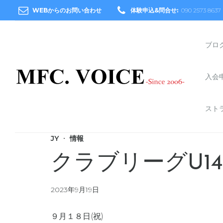
WEBからのお問い合わせ
体験申込&問合せ:
090 2573 8637
ブロ
入会
スト
JY
情報
クラブリーグU14
2023年9月19日
９月１８日(祝)