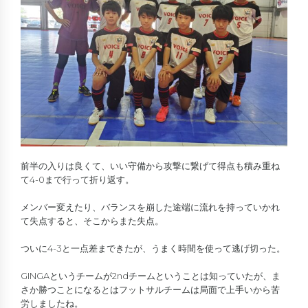
前半の入りは良くて、いい守備から攻撃に繋げて得点も積み重ね
て4-0まで行って折り返す。
メンバー変えたり、バランスを崩した途端に流れを持っていかれ
て失点すると、そこからまた失点。
ついに4-3と一点差まできたが、うまく時間を使って逃げ切った。
GINGAというチームが2ndチームということは知っていたが、ま
さか勝つことになるとはフットサルチームは局面で上手いから苦
労しましたね。