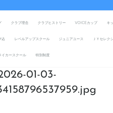
グ
クラブ理念
クラブヒストリー
VOICEカップ
キ
申込
レベルアップスクール
ジュニアユース
ＪＹセレク
ライカースクール
特別制度
026-01-03-
4158796537959.jpg