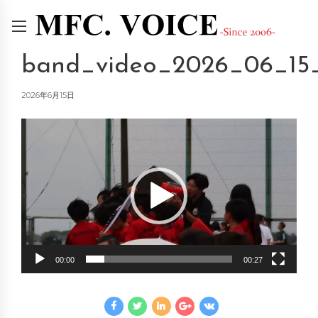
band_video_2026_06_15
2026年6月15日
動
画
プ
レ
ー
ヤ
ー
00:00
00:27