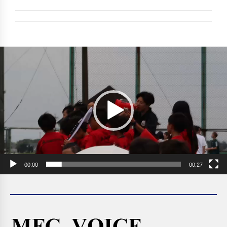
動
画
プ
レ
ー
ヤ
ー
00:00
00:27