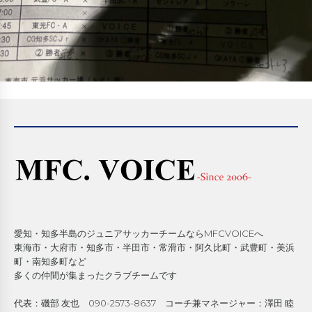
愛知・知多半島のジュニアサッカーチームならMFCVOICEへ
東海市・大府市・知多市・半田市・常滑市・阿久比町・武豊町・美浜
町・南知多町など
多くの仲間が集まったクラブチームです
代表：磯部 友也 090-2573-8637 コーチ兼マネージャー：澤田 睦