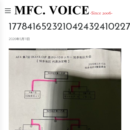
177841652321042432410227
2026年5月11日