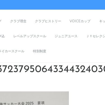
グ
クラブ理念
クラブヒストリー
VOICEカップ
キ
申込
レベルアップスクール
ジュニアユース
ＪＹセレク
ライカースクール
特別制度
3723795064334432403