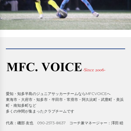
愛知・知多半島のジュニアサッカーチームならMFCVOICEへ
東海市・大府市・知多市・半田市・常滑市・阿久比町・武豊町・美浜
町・南知多町など
多くの仲間が集まったクラブチームです
代表：磯部 友也 090-2573-8637 コーチ兼マネージャー：澤田 睦