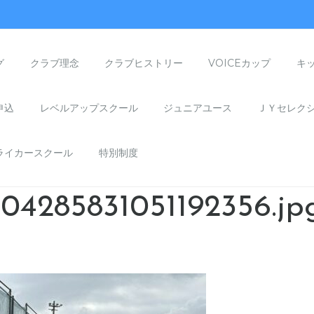
グ
クラブ理念
クラブヒストリー
VOICEカップ
キ
申込
レベルアップスクール
ジュニアユース
ＪＹセレク
ライカースクール
特別制度
04285831051192356.jp