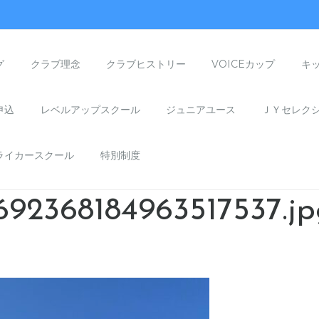
グ
クラブ理念
クラブヒストリー
VOICEカップ
キ
申込
レベルアップスクール
ジュニアユース
ＪＹセレク
ライカースクール
特別制度
92368184963517537.jp